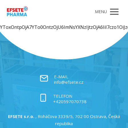
MENU
YToxOntpOjA7YTo0OntzOjU6ImNsYXNzIjtzOjA6IiI7czo1Oi
E-MAIL
info@efsete.cz
TELEFON
+420597070738
EFSETE s.r.o.
, Roháčova 3339/5, 702 00 Ostrava, Česká
republika