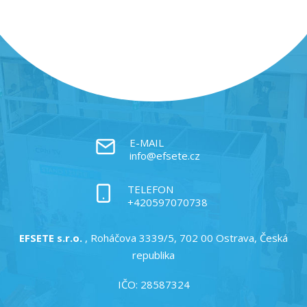
E-MAIL
info@efsete.cz
TELEFON
+420597070738
EFSETE s.r.o.
, Roháčova 3339/5, 702 00 Ostrava, Česká
republika
IČO: 28587324