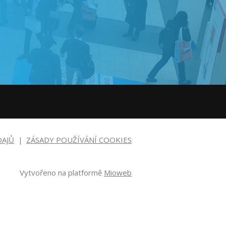
DAJŮ
ZÁSADY POUŽÍVÁNÍ COOKIES
Vytvořeno na platformě
Mioweb