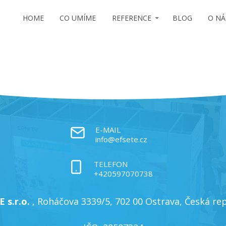
HOME
CO UMÍME
REFERENCE
BLOG
O NÁ
E-MAIL
info@efsete.cz
TELEFON
+420597070738
 s.r.o.
, Roháčova 3339/5, 702 00 Ostrava, Česká re