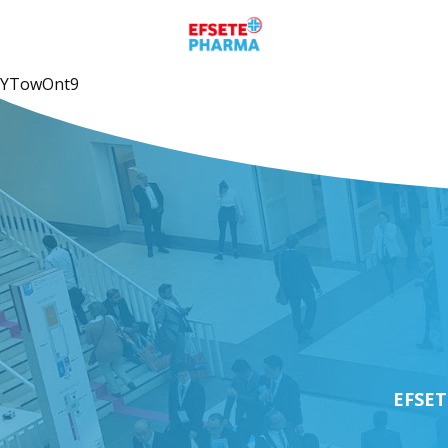
YTowOnt9
EFSETE