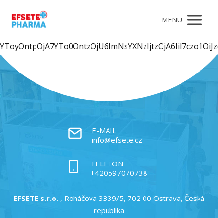
MENU
YToyOntpOjA7YTo0OntzOjU6ImNsYXNz
E-MAIL
info@efsete.cz
TELEFON
+420597070738
EFSETE s.r.o.
, Roháčova 3339/5, 702 00 Ostrava, Česká
republika