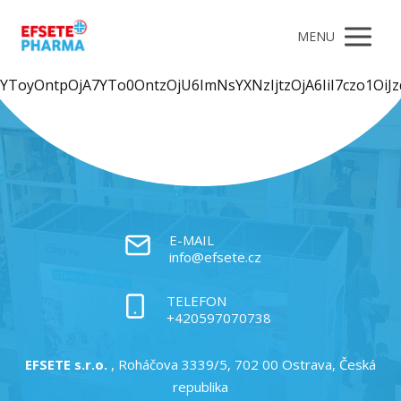
MENU
YToyOntpOjA7YTo0OntzOjU6Im
E-MAIL
info@efsete.cz
TELEFON
+420597070738
EFSETE s.r.o.
, Roháčova 3339/5, 702 00 Ostrava, Česká
republika