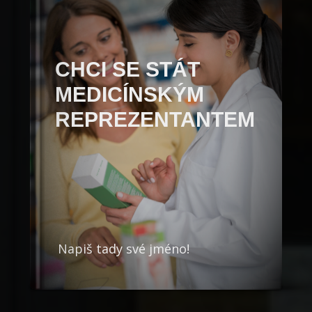
CHCI SE STÁT
MEDICÍNSKÝM
REPREZENTANTEM
Napiš tady své jméno!