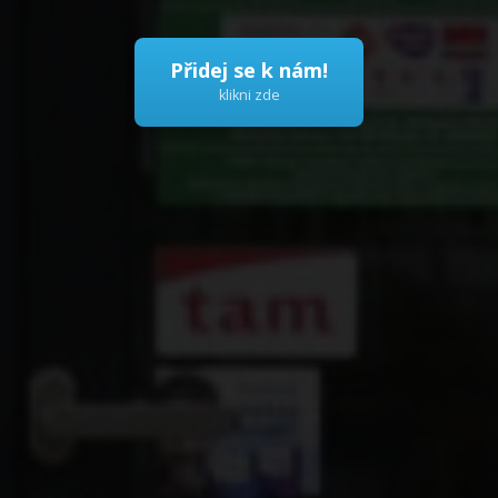
Přidej se k nám!
klikni zde