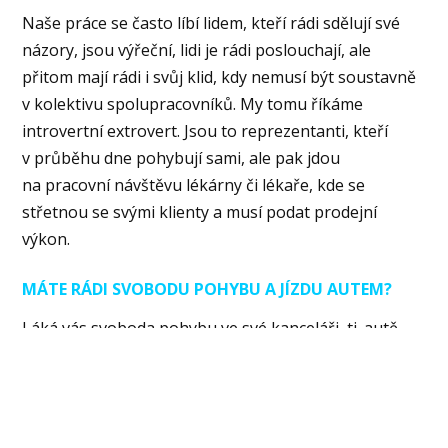
Naše práce se často líbí lidem, kteří rádi sdělují své
názory, jsou výřeční, lidi je rádi poslouchají, ale
přitom mají rádi i svůj klid, kdy nemusí být soustavně
v kolektivu spolupracovníků. My tomu říkáme
introvertní extrovert. Jsou to reprezentanti, kteří
v průběhu dne pohybují sami, ale pak jdou
na pracovní návštěvu lékárny či lékaře, kde se
střetnou se svými klienty a musí podat prodejní
výkon.
MÁTE RÁDI SVOBODU POHYBU A JÍZDU AUTEM?
Láká vás svoboda pohybu ve své kanceláři, tj. autě,
kterým se přesunujete na pracovní schůzky? U nás
dostanete auto, které můžete používat i k
soukromým účelům, kde si během jízd můžete
pouštět písničky, podcasty, vyřídit/zařídit spoustu